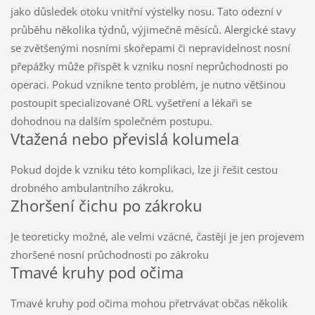
jako důsledek otoku vnitřní výstelky nosu. Tato odezní v
průběhu několika týdnů, výjimečně měsíců. Alergické stavy
se zvětšenými nosními skořepami či nepravidelnost nosní
přepážky může přispět k vzniku nosní neprůchodnosti po
operaci. Pokud vznikne tento problém, je nutno většinou
postoupit specializované ORL vyšetření a lékaři se
dohodnou na dalším společném postupu.
Vtažená nebo převislá kolumela
Pokud dojde k vzniku této komplikaci, lze ji řešit cestou
drobného ambulantního zákroku.
Zhoršení čichu po zákroku
Je teoreticky možné, ale velmi vzácné, častěji je jen projevem
zhoršené nosní průchodnosti po zákroku
Tmavé kruhy pod očima
Tmavé kruhy pod očima mohou přetrvávat občas několik