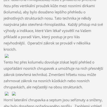
řezu přes vertikální proužek kůže mezi nosními dírkami
(kolumelu), aby bylo dosaženo lepšího přehledu o
jednotlivých strukturách nosu. Tato technika je někdy
nazývána jako otevřená rhinoplastika. Každý přístup má své
výhody a indikace, které Vám lékař vysvětlí na Vašem
příkladě a poradí Vám, který postup je pro Vás
nejvhodnější. Operační zákrok se provádí v několika
krocích.
Tento řez přes kolumelu dovoluje získat lepší přehled o
uspořádání nosních chrupavek a umožňuje na nich přesnější
zákrok (otevřená technika). Zmenšení hřbetu nosu může
zahrnovat zákrok na nosních kůstkách nebo nosních
chrupavkách, ale nejčastěji na obou strukturách.
Horní laterální chrupavka a septum jsou seříznuty a sníženy,
aby bylo dosaženo požadovaného profilu. Zaoblený vzhled