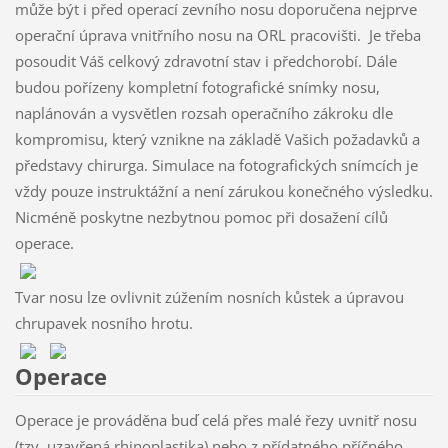
může být i před operací zevního nosu doporučena nejprve
operační úprava vnitřního nosu na ORL pracovišti. Je třeba
posoudit Váš celkový zdravotní stav i předchorobí. Dále
budou pořízeny kompletní fotografické snímky nosu,
naplánován a vysvětlen rozsah operačního zákroku dle
kompromisu, který vznikne na základě Vašich požadavků a
představy chirurga. Simulace na fotografických snímcích je
vždy pouze instruktážní a není zárukou konečného výsledku.
Nicméně poskytne nezbytnou pomoc při dosažení cílů
operace.
Tvar nosu lze ovlivnit zúžením nosních kůstek a úpravou
chrupavek nosního hrotu.
Operace
Operace je prováděna buď celá přes malé řezy uvnitř nosu
(tzv. uzavřená rhinoplastika) nebo z přídatného příčného