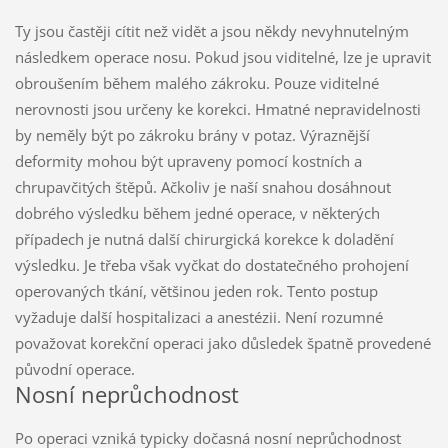
Ty jsou častěji cítit než vidět a jsou někdy nevyhnutelným
následkem operace nosu. Pokud jsou viditelné, lze je upravit
obroušením během malého zákroku. Pouze viditelné
nerovnosti jsou určeny ke korekci. Hmatné nepravidelnosti
by neměly být po zákroku brány v potaz. Výraznější
deformity mohou být upraveny pomocí kostních a
chrupavčitých štěpů. Ačkoliv je naší snahou dosáhnout
dobrého výsledku během jedné operace, v některých
případech je nutná další chirurgická korekce k doladění
výsledku. Je třeba však vyčkat do dostatečného prohojení
operovaných tkání, většinou jeden rok. Tento postup
vyžaduje další hospitalizaci a anestézii. Není rozumné
považovat korekční operaci jako důsledek špatně provedené
původní operace.
Nosní neprůchodnost
Po operaci vzniká typicky dočasná nosní neprůchodnost