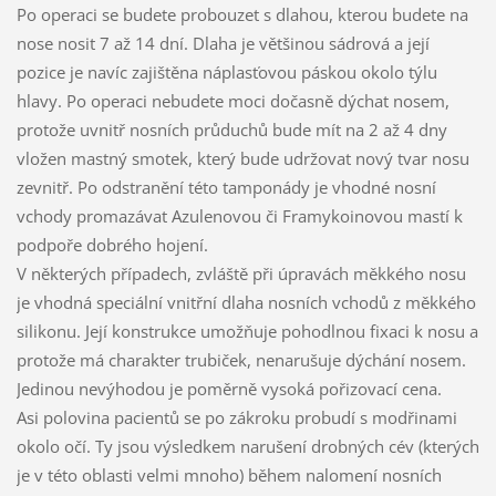
Po operaci se budete probouzet s dlahou, kterou budete na
nose nosit 7 až 14 dní. Dlaha je většinou sádrová a její
pozice je navíc zajištěna náplasťovou páskou okolo týlu
hlavy. Po operaci nebudete moci dočasně dýchat nosem,
protože uvnitř nosních průduchů bude mít na 2 až 4 dny
vložen mastný smotek, který bude udržovat nový tvar nosu
zevnitř. Po odstranění této tamponády je vhodné nosní
vchody promazávat Azulenovou či Framykoinovou mastí k
podpoře dobrého hojení.
V některých případech, zvláště při úpravách měkkého nosu
je vhodná speciální vnitřní dlaha nosních vchodů z měkkého
silikonu. Její konstrukce umožňuje pohodlnou fixaci k nosu a
protože má charakter trubiček, nenarušuje dýchání nosem.
Jedinou nevýhodou je poměrně vysoká pořizovací cena.
Asi polovina pacientů se po zákroku probudí s modřinami
okolo očí. Ty jsou výsledkem narušení drobných cév (kterých
je v této oblasti velmi mnoho) během nalomení nosních