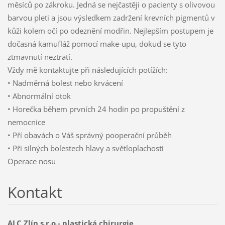
měsíců po zákroku. Jedná se nejčastěji o pacienty s olivovou
barvou pleti a jsou výsledkem zadržení krevních pigmentů v
kůži kolem očí po odeznění modřin. Nejlepším postupem je
dočasná kamufláž pomocí make-upu, dokud se tyto
ztmavnutí neztratí.
Vždy mě kontaktujte při následujících potížích:
• Nadměrná bolest nebo krvácení
• Abnormální otok
• Horečka během prvních 24 hodin po propuštění z
nemocnice
• Pří obavách o Váš správný pooperační průběh
• Při silných bolestech hlavy a světloplachosti
Operace nosu
Kontakt
ALC Zlín s.r.o.- plastická chirurgie