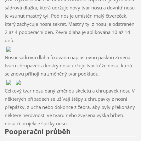
sádrová dlažka, která udržuje nový tvar nosu a dovnitř nosu
je vsunut mastný tyl. Pod nos je umístěn malý čtvereček,
který zachycuje nosní sekret. Mastný tyl z nosu je odstraněn
2 až 4 pooperační den. Zevní dlaha je aplikována 10 až 14
dnů.
Nosní sádrová dlaha fixovaná náplasťovou páskou Změna
tvaru chrupavek a kostry nosu určuje tvar kůže nosu, která
se znovu přihojí na změněný tvar podkladu.
Celkový tvar nosu daný změnou skeletu a chrupavek nosu V
některých případech se užívají štěpy z chrupavky z nosní
přepážky, z ucha nebo dokonce z žebra, aby byly překonány
některé nerovnosti ve tvaru nebo zvýšena výška hřbetu
nosu či projekce špičky nosu.
Pooperační průběh