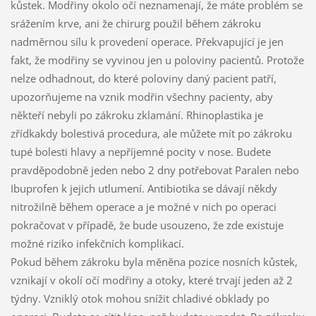
kůstek. Modřiny okolo očí neznamenají, že máte problém se
srážením krve, ani že chirurg použil během zákroku
nadměrnou sílu k provedení operace. Překvapující je jen
fakt, že modřiny se vyvinou jen u poloviny pacientů. Protože
nelze odhadnout, do které poloviny daný pacient patří,
upozorňujeme na vznik modřin všechny pacienty, aby
někteří nebyli po zákroku zklamání. Rhinoplastika je
zřídkakdy bolestivá procedura, ale můžete mít po zákroku
tupé bolesti hlavy a nepříjemné pocity v nose. Budete
pravděpodobně jeden nebo 2 dny potřebovat Paralen nebo
Ibuprofen k jejich utlumení. Antibiotika se dávají někdy
nitrožilně během operace a je možné v nich po operaci
pokračovat v případě, že bude usouzeno, že zde existuje
možné riziko infekčních komplikací.
Pokud během zákroku byla měněna pozice nosních kůstek,
vznikají v okolí očí modřiny a otoky, které trvají jeden až 2
týdny. Vzniklý otok mohou snížit chladivé obklady po