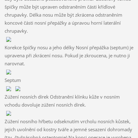
špičky může být upraven odstraněním části křídlové
chrupavky. Délka nosu může být zkrácena odstraněním
koncové části nosní přepážky a úpravou horní laterální
chrupavky.
Korekce špičky nosu a jeho délky Nosní přepážka (septum) je
upravena při zkrácení nosu. Pokud je zkroucena, je nutno ji
narovnat.
Septum
Zúžení nosních dírek Odstranění klínku kůže v nosním
vchodu dovoluje zúžení nosních dírek.
Zúžení nosního hřbetu odseknutím vrcholu nosních kůstek,
jejich uvolnění od kostry tváře a jemné sesazení dohromady
(tzv. čtyřnásobná osteotomie) Na konci operace je vyrobena