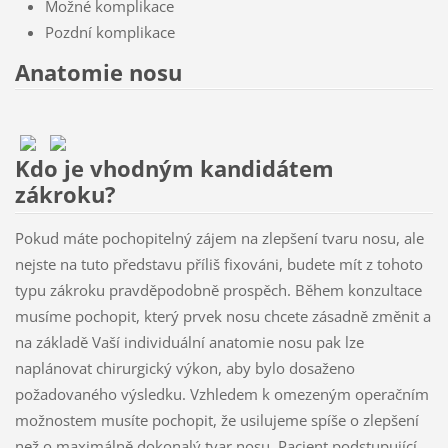
Možné komplikace
Pozdní komplikace
Anatomie nosu
Kdo je vhodným kandidátem
zákroku?
Pokud máte pochopitelný zájem na zlepšení tvaru nosu, ale
nejste na tuto představu příliš fixováni, budete mít z tohoto
typu zákroku pravděpodobně prospěch. Během konzultace
musíme pochopit, který prvek nosu chcete zásadně změnit a
na základě Vaší individuální anatomie nosu pak lze
naplánovat chirurgický výkon, aby bylo dosaženo
požadovaného výsledku. Vzhledem k omezeným operačním
možnostem musíte pochopit, že usilujeme spíše o zlepšení
než o maximálně dokonalý tvar nosu. Pacient podstupující