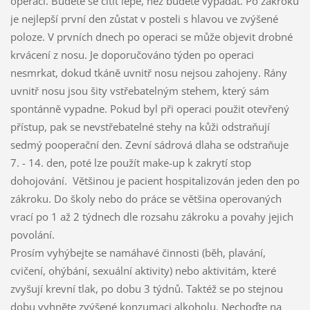
operaci. Budete se cítit lépe, než budete vypadat. Po zákroku
je nejlepší první den zůstat v posteli s hlavou ve zvýšené
poloze. V prvních dnech po operaci se může objevit drobné
krvácení z nosu. Je doporučováno týden po operaci
nesmrkat, dokud tkáně uvnitř nosu nejsou zahojeny. Rány
uvnitř nosu jsou šity vstřebatelným stehem, který sám
spontánně vypadne. Pokud byl při operaci použit otevřený
přístup, pak se nevstřebatelné stehy na kůži odstraňují
sedmý pooperační den. Zevní sádrová dlaha se odstraňuje
7. - 14. den, poté lze použít make-up k zakrytí stop
dohojování. Většinou je pacient hospitalizován jeden den po
zákroku. Do školy nebo do práce se většina operovaných
vrací po 1 až 2 týdnech dle rozsahu zákroku a povahy jejich
povolání.
Prosím vyhýbejte se namáhavé činnosti (běh, plavání,
cvičení, ohýbání, sexuální aktivity) nebo aktivitám, které
zvyšují krevní tlak, po dobu 3 týdnů. Taktéž se po stejnou
dobu vyhněte zvýšené konzumaci alkoholu. Nechoďte na