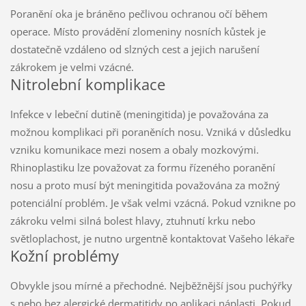
Poranění oka je bráněno pečlivou ochranou očí během
operace. Místo provádění zlomeniny nosních kůstek je
dostatečně vzdáleno od slzných cest a jejich narušení
zákrokem je velmi vzácné.
Nitrolební komplikace
Infekce v lebeční dutině (meningitida) je považována za
možnou komplikaci při poraněních nosu. Vzniká v důsledku
vzniku komunikace mezi nosem a obaly mozkovými.
Rhinoplastiku lze považovat za formu řízeného poranění
nosu a proto musí být meningitida považována za možný
potenciální problém. Je však velmi vzácná. Pokud vznikne po
zákroku velmi silná bolest hlavy, ztuhnutí krku nebo
světloplachost, je nutno urgentně kontaktovat Vašeho lékaře
Kožní problémy
Obvykle jsou mírné a přechodné. Nejběžnější jsou puchýřky
s nebo bez alergické dermatitidy po aplikaci náplasti. Pokud