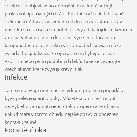
"reakční" a objeví se po odeznění léků, které snižují
prokrvení operovaných tkání. Pozdní krvácení, tak zvané
"sekundární" bývá výsledkem infekce krevní staženiny v
nose, která naruší stěnu přilehlé cévy a tak dojde ke krvácení
z nosu. Většinou je toto krvácení vyřešeno dočasnou
tamponádou nosu, v některých případech si však může
vyžádat hospitalizaci. Po operaci se vyhýbejte užívání
Aspirinu nebo jemu podobných léků. Také se vyvarujte
všech aktivit, které zvyšují krevní tlak.
Infekce
Tato se objevuje méně než v jednom procentu případů a
bývá přeléčena antibiotiky. Můžete si při ní všimnout
nezvyklého zarudnutí nebo otoku v operované oblasti.
Pokud máte v tomto ohledu nějaké obavy či podezření,
kontaktujte mě.
Poranění oka