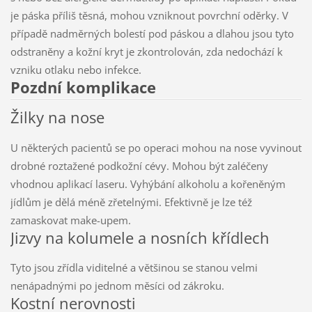
je páska příliš těsná, mohou vzniknout povrchní oděrky. V
případě nadměrných bolestí pod páskou a dlahou jsou tyto
odstraněny a kožní kryt je zkontrolován, zda nedochází k
vzniku otlaku nebo infekce.
Pozdní komplikace
Žilky na nose
U některých pacientů se po operaci mohou na nose vyvinout
drobné roztažené podkožní cévy. Mohou být zaléčeny
vhodnou aplikací laseru. Vyhýbání alkoholu a kořeněným
jídlům je dělá méně zřetelnými. Efektivně je lze též
zamaskovat make-upem.
Jizvy na kolumele a nosních křídlech
Tyto jsou zřídla viditelné a většinou se stanou velmi
nenápadnými po jednom měsíci od zákroku.
Kostní nerovnosti