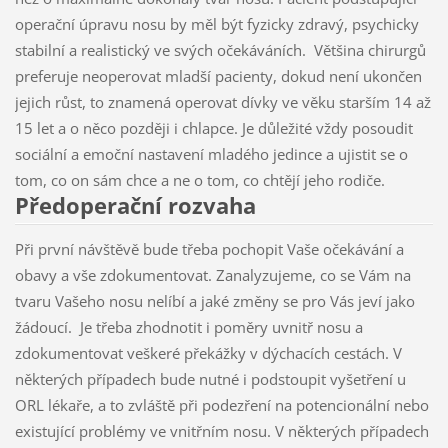
operační úpravu nosu by měl být fyzicky zdravý, psychicky
stabilní a realistický ve svých očekáváních. Většina chirurgů
preferuje neoperovat mladší pacienty, dokud není ukončen
jejich růst, to znamená operovat dívky ve věku starším 14 až
15 let a o něco později i chlapce. Je důležité vždy posoudit
sociální a emoční nastavení mladého jedince a ujistit se o
tom, co on sám chce a ne o tom, co chtějí jeho rodiče.
Předoperační rozvaha
Při první návštěvě bude třeba pochopit Vaše očekávání a
obavy a vše zdokumentovat. Zanalyzujeme, co se Vám na
tvaru Vašeho nosu nelíbí a jaké změny se pro Vás jeví jako
žádoucí. Je třeba zhodnotit i poměry uvnitř nosu a
zdokumentovat veškeré překážky v dýchacích cestách. V
některých případech bude nutné i podstoupit vyšetření u
ORL lékaře, a to zvláště při podezření na potencionální nebo
existující problémy ve vnitřním nosu. V některých případech