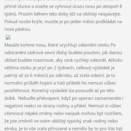
přímé slunce a snažte se vyhnout úrazu nosu po alespoň 8
týdnů. Prosím během této doby též na obličeji nespávejte.
Pokud nosíte brýle, musíte je po jeden měsíc podkládat na
nose páskou.
Masáže kořene nosu, které urychlují odeznění otoku Po
odstranění sádrové zevní dlahy budete poučeni, jak danou
oblast budete masírovat, aby otok rychleji odezněl. Ačkoliv
většina otoku je pryč po 2 týdnech, celkový výsledek je
patrný až za 6 měsíců po zákroku, až zcela odezní. Je to
normální průběh hojení a Vaši přátelé ho nemusí vůbec
postřehnout. Konečný výsledek lze posoudit až po této
době. Nebuďte překvapeni, když po operaci zaznamenáte i
negativní reakci ze strany rodiny a přátel. Nemusí si vůbec
všimnout nějaké změny nebo naopak mohou být rozčileni,
že jste změnili ve svém obličeji typický znak rodiny nebo
etnika. Je to vše zcela přirozené a nemělo by to pro Vás být