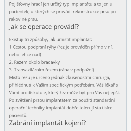
Pojišťovny hradí jen určitý typ implantátu a to jen u
pacientek, u kterých se provádí rekonstrukce prsu po
rakovině prsu.
Jak se operace provádí?
Existují tři způsoby, jak umístit implantát:
1 Cestou podprsní rýhy (řez je prováděn přímo v ní,
nebo lehce nad)
2. Řezem okolo bradavky
3. Transaxilárním řezem (rána v podpaždí)
Místo řezu je určeno jednak zkušenostmi chirurga,
přihlédnutí k Vašim specifickým potřebám. Váš lékař s
Vámi prodiskutuje, který řez může být pro Vás nejlepší.
Po zvětšení prsou implantátem za použití standardní
operační techniky implantát dobře tolerují sta tisíce
pacientů.
Zabrání implantát kojení?