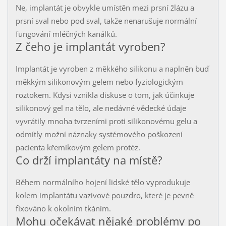
Ne, implantát je obvykle umístěn mezi prsní žlázu a
prsní sval nebo pod sval, takže nenarušuje normální
fungování mléčných kanálků.
Z čeho je implantát vyroben?
Implantát je vyroben z měkkého silikonu a naplněn buď
měkkým silikonovým gelem nebo fyziologickým
roztokem. Kdysi vznikla diskuse o tom, jak účinkuje
silikonový gel na tělo, ale nedávné vědecké údaje
vyvrátily mnoha tvrzeními proti silikonovému gelu a
odmítly možní náznaky systémového poškození
pacienta křemíkovým gelem protéz.
Co drží implantáty na místě?
Během normálního hojení lidské tělo vyprodukuje
kolem implantátu vazivové pouzdro, které je pevně
fixováno k okolním tkáním.
Mohu očekávat nějaké problémy po