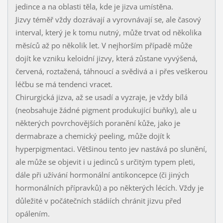
jedince a na oblasti těla, kde je jizva umístěna.
Jizvy téměř vždy dozrávají a vyrovnávají se, ale časový
interval, který je k tomu nutný, může trvat od několika
měsíců až po několik let. V nejhorším případě může
dojít ke vzniku keloidní jizvy, která zůstane vyvýšená,
červená, roztažená, táhnoucí a svědivá a i přes veškerou
léčbu se má tendenci vracet.
Chirurgická jizva, až se usadí a vyzraje, je vždy bílá
(neobsahuje žádné pigment produkující buňky), ale u
některých povrchovějších poranění kůže, jako je
dermabraze a chemický peeling, může dojít k
hyperpigmentaci. Většinou tento jev nastává po slunění,
ale může se objevit i u jedinců s určitým typem pleti,
dále při užívání hormonální antikoncepce (či jiných
hormonálních přípravků) a po některých lécích. Vždy je
důležité v počátečních stádiích chránit jizvu před
opálením.