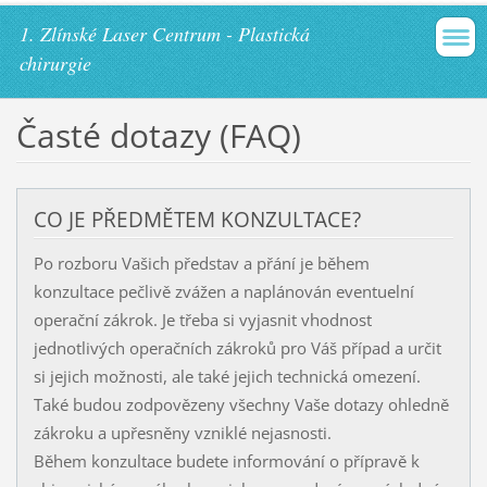
1. Zlínské Laser Centrum - Plastická
chirurgie
Časté dotazy (FAQ)
CO JE PŘEDMĚTEM KONZULTACE?
Po rozboru Vašich představ a přání je během
konzultace pečlivě zvážen a naplánován eventuelní
operační zákrok. Je třeba si vyjasnit vhodnost
jednotlivých operačních zákroků pro Váš případ a určit
si jejich možnosti, ale také jejich technická omezení.
Také budou zodpovězeny všechny Vaše dotazy ohledně
zákroku a upřesněny vzniklé nejasnosti.
Během konzultace budete informování o přípravě k