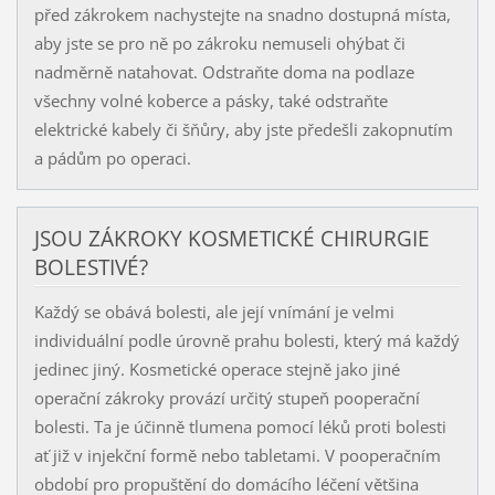
před zákrokem nachystejte na snadno dostupná místa,
aby jste se pro ně po zákroku nemuseli ohýbat či
nadměrně natahovat. Odstraňte doma na podlaze
všechny volné koberce a pásky, také odstraňte
elektrické kabely či šňůry, aby jste předešli zakopnutím
a pádům po operaci.
JSOU ZÁKROKY KOSMETICKÉ CHIRURGIE
BOLESTIVÉ?
Každý se obává bolesti, ale její vnímání je velmi
individuální podle úrovně prahu bolesti, který má každý
jedinec jiný. Kosmetické operace stejně jako jiné
operační zákroky provází určitý stupeň pooperační
bolesti. Ta je účinně tlumena pomocí léků proti bolesti
ať již v injekční formě nebo tabletami. V pooperačním
období pro propuštění do domácího léčení většina