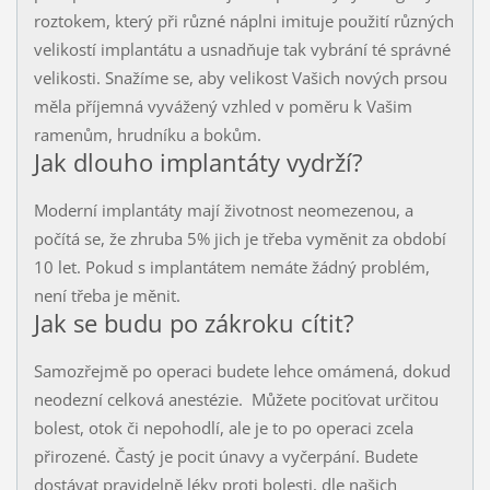
roztokem, který při různé náplni imituje použití různých
velikostí implantátu a usnadňuje tak vybrání té správné
velikosti. Snažíme se, aby velikost Vašich nových prsou
měla příjemná vyvážený vzhled v poměru k Vašim
ramenům, hrudníku a bokům.
Jak dlouho implantáty vydrží?
Moderní implantáty mají životnost neomezenou, a
počítá se, že zhruba 5% jich je třeba vyměnit za období
10 let. Pokud s implantátem nemáte žádný problém,
není třeba je měnit.
Jak se budu po zákroku cítit?
Samozřejmě po operaci budete lehce omámená, dokud
neodezní celková anestézie. Můžete pociťovat určitou
bolest, otok či nepohodlí, ale je to po operaci zcela
přirozené. Častý je pocit únavy a vyčerpání. Budete
dostávat pravidelně léky proti bolesti, dle našich