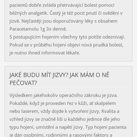
pacientů dobře zvládá přetrvávající bolest pomocí
běžných analgetik. Častý je též pocit pnutí či svědění v
jizvě. Nejčastěji jsou doporučovány léky s obsahem
Paracetamolu 1g 3x denně.
S postupujícím hojením všechny tyto potíže odeznívají.
Pokud se v průběhu hojení objeví nová prudká bolest,
je nutno ihned informovat lékaře.
JAKÉ BUDU MÍT JIZVY? JAK MÁM O NĚ
PEČOVAT?
Výsledkem jakéhokoliv operačního zákroku je jizva.
Pokaždé, když je proveden řez v kůži, ať skalpelem
nebo laserem, vždy dojde k vytvoření jizvy. Kvalita a
vzhled jizvy se značně liší u každého jedince dle jeho
typu hojení, umístění a napětí jizvy. Typ hojení pacienta
je dán osobními, rodinnými a rasovými faktory a