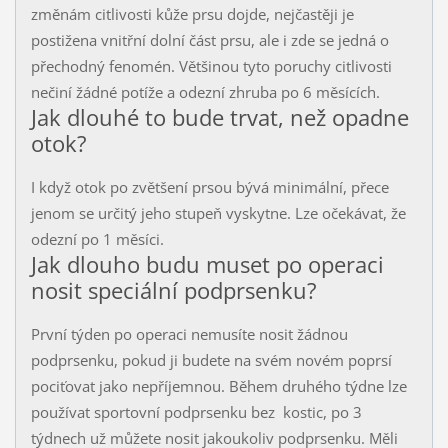
změnám citlivosti kůže prsu dojde, nejčastěji je
postižena vnitřní dolní část prsu, ale i zde se jedná o
přechodný fenomén. Většinou tyto poruchy citlivosti
nečiní žádné potíže a odezní zhruba po 6 měsících.
Jak dlouhé to bude trvat, než opadne
otok?
I když otok po zvětšení prsou bývá minimální, přece
jenom se určitý jeho stupeň vyskytne. Lze očekávat, že
odezní po 1 měsíci.
Jak dlouho budu muset po operaci
nosit speciální podprsenku?
První týden po operaci nemusíte nosit žádnou
podprsenku, pokud ji budete na svém novém poprsí
pociťovat jako nepříjemnou. Během druhého týdne lze
používat sportovní podprsenku bez kostic, po 3
týdnech už můžete nosit jakoukoliv podprsenku. Měli