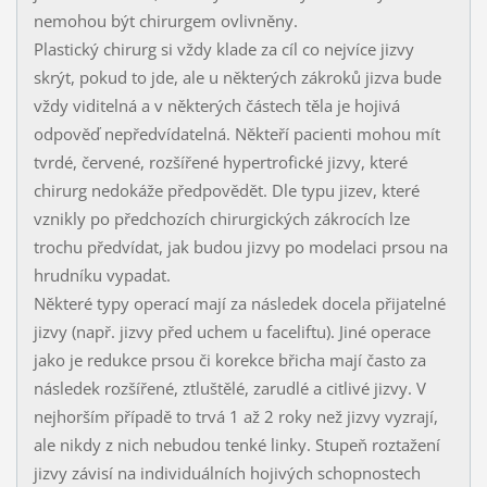
nemohou být chirurgem ovlivněny.
Plastický chirurg si vždy klade za cíl co nejvíce jizvy
skrýt, pokud to jde, ale u některých zákroků jizva bude
vždy viditelná a v některých částech těla je hojivá
odpověď nepředvídatelná. Někteří pacienti mohou mít
tvrdé, červené, rozšířené hypertrofické jizvy, které
chirurg nedokáže předpovědět. Dle typu jizev, které
vznikly po předchozích chirurgických zákrocích lze
trochu předvídat, jak budou jizvy po modelaci prsou na
hrudníku vypadat.
Některé typy operací mají za následek docela přijatelné
jizvy (např. jizvy před uchem u faceliftu). Jiné operace
jako je redukce prsou či korekce břicha mají často za
následek rozšířené, ztluštělé, zarudlé a citlivé jizvy. V
nejhorším případě to trvá 1 až 2 roky než jizvy vyzrají,
ale nikdy z nich nebudou tenké linky. Stupeň roztažení
jizvy závisí na individuálních hojivých schopnostech