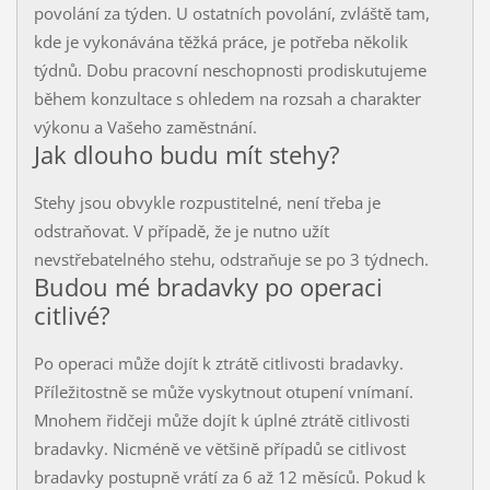
povolání za týden. U ostatních povolání, zvláště tam,
kde je vykonávána těžká práce, je potřeba několik
týdnů. Dobu pracovní neschopnosti prodiskutujeme
během konzultace s ohledem na rozsah a charakter
výkonu a Vašeho zaměstnání.
Jak dlouho budu mít stehy?
Stehy jsou obvykle rozpustitelné, není třeba je
odstraňovat. V případě, že je nutno užít
nevstřebatelného stehu, odstraňuje se po 3 týdnech.
Budou mé bradavky po operaci
citlivé?
Po operaci může dojít k ztrátě citlivosti bradavky.
Příležitostně se může vyskytnout otupení vnímaní.
Mnohem řidčeji může dojít k úplné ztrátě citlivosti
bradavky. Nicméně ve většině případů se citlivost
bradavky postupně vrátí za 6 až 12 měsíců. Pokud k