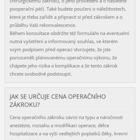
chirurgickému zákroku, o jeho provedení a o následné
pooperační péči. Také budete poučeni o náležitostech,
které je třeba zařídit a připravit si před zákrokem a o
průběhu Vaši rekonvalescence.
Během konzultace obdržíte též formuláře na eventuelní
nutná vyšetření a informovaný souhlas, ve kterém
svým podpisem před operací stvrzujete, že jste
porozuměli plánovanému operačnímu výkonu, že
chápete jeho rizika a komplikace a že tento zákrok
chcete svobodně podstoupit.
JAK SE URČUJE CENA OPERAČNÍHO
ZÁKROKU?
Cena operačního zákroku závisí na typu a náročnosti
anestézie, rozsahu a modifikaci operace, délce
hospitalizace a na výši vedlejších poplatků (léky, krevní