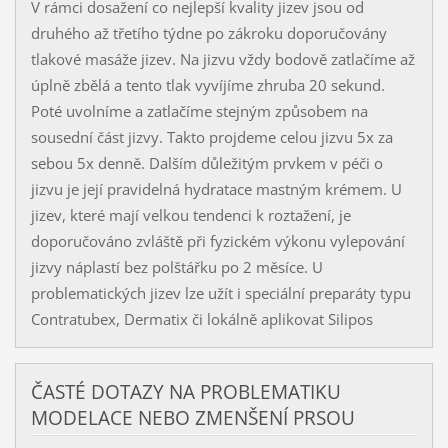
V rámci dosažení co nejlepší kvality jizev jsou od
druhého až třetího týdne po zákroku doporučovány
tlakové masáže jizev. Na jizvu vždy bodově zatlačíme až
úplně zbělá a tento tlak vyvíjíme zhruba 20 sekund.
Poté uvolníme a zatlačíme stejným způsobem na
sousední část jizvy. Takto projdeme celou jizvu 5x za
sebou 5x denně. Dalším důležitým prvkem v péči o
jizvu je její pravidelná hydratace mastným krémem. U
jizev, které mají velkou tendenci k roztažení, je
doporučováno zvláště při fyzickém výkonu vylepování
jizvy náplastí bez polštářku po 2 měsíce. U
problematických jizev lze užít i speciální preparáty typu
Contratubex, Dermatix či lokálně aplikovat Silipos
ČASTÉ DOTAZY NA PROBLEMATIKU
MODELACE NEBO ZMENŠENÍ PRSOU