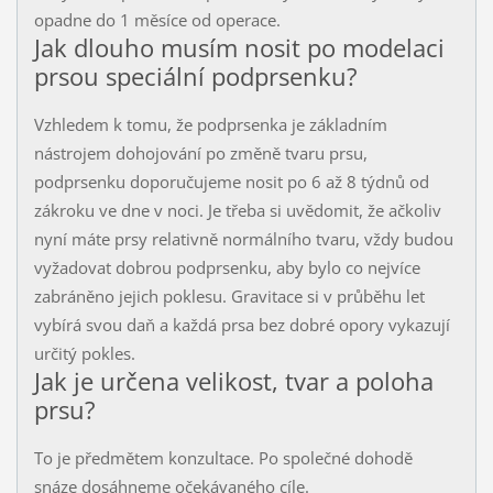
opadne do 1 měsíce od operace.
Jak dlouho musím nosit po modelaci
prsou speciální podprsenku?
Vzhledem k tomu, že podprsenka je základním
nástrojem dohojování po změně tvaru prsu,
podprsenku doporučujeme nosit po 6 až 8 týdnů od
zákroku ve dne v noci. Je třeba si uvědomit, že ačkoliv
nyní máte prsy relativně normálního tvaru, vždy budou
vyžadovat dobrou podprsenku, aby bylo co nejvíce
zabráněno jejich poklesu. Gravitace si v průběhu let
vybírá svou daň a každá prsa bez dobré opory vykazují
určitý pokles.
Jak je určena velikost, tvar a poloha
prsu?
To je předmětem konzultace. Po společné dohodě
snáze dosáhneme očekávaného cíle.