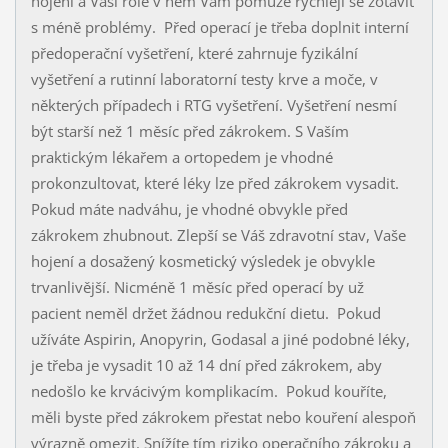
hojení a Vaší role v něm Vám pomůže rychleji se zotavit
s méně problémy. Před operací je třeba doplnit interní
předoperační vyšetření, které zahrnuje fyzikální
vyšetření a rutinní laboratorní testy krve a moče, v
některých případech i RTG vyšetření. Vyšetření nesmí
být starší než 1 měsíc před zákrokem. S Vaším
praktickým lékařem a ortopedem je vhodné
prokonzultovat, které léky lze před zákrokem vysadit.
Pokud máte nadváhu, je vhodné obvykle před
zákrokem zhubnout. Zlepší se Váš zdravotní stav, Vaše
hojení a dosažený kosmetický výsledek je obvykle
trvanlivější. Nicméně 1 měsíc před operací by už
pacient neměl držet žádnou redukční dietu. Pokud
užíváte Aspirin, Anopyrin, Godasal a jiné podobné léky,
je třeba je vysadit 10 až 14 dní před zákrokem, aby
nedošlo ke krvácivým komplikacím. Pokud kouříte,
měli byste před zákrokem přestat nebo kouření alespoň
výrazně omezit. Snížíte tím riziko operačního zákroku a