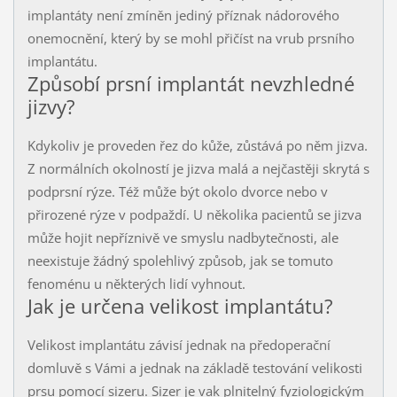
implantáty není zmíněn jediný příznak nádorového
onemocnění, který by se mohl přičíst na vrub prsního
implantátu.
Způsobí prsní implantát nevzhledné
jizvy?
Kdykoliv je proveden řez do kůže, zůstává po něm jizva.
Z normálních okolností je jizva malá a nejčastěji skrytá s
podprsní rýze. Též může být okolo dvorce nebo v
přirozené rýze v podpaždí. U několika pacientů se jizva
může hojit nepříznivě ve smyslu nadbytečnosti, ale
neexistuje žádný spolehlivý způsob, jak se tomuto
fenoménu u některých lidí vyhnout.
Jak je určena velikost implantátu?
Velikost implantátu závisí jednak na předoperační
domluvě s Vámi a jednak na základě testování velikosti
prsu pomocí sizeru. Sizer je vak plnitelný fyziologickým