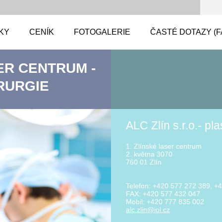
KY
CENÍK
FOTOGALERIE
ČASTÉ DOTAZY (F
ER CENTRUM -
RURGIE
ALC Zlín s.r.o.- pla
1. Zlínské laser centrum
2. května 3070
760 01 Zlín
Telefon: +420 577 272 389, +
FAX: +420 577 432 047
Mobil: +420 777 835 002
alc.zlin
@iol.cz