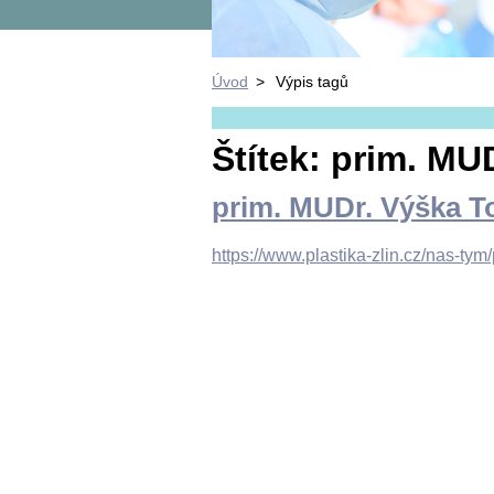
Úvod
>
Výpis tagů
Štítek: prim. M
prim. MUDr. Výška 
https://www.plastika-zlin.cz/nas-ty